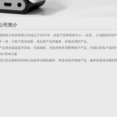
公司简介
联电子科技有限公司成立于
2007
年，坐落于世界制造中心
----
东莞， 占地面积
5000
于一体，为客户提供创新，高品质产品和服务，价格合理的产品。
品类别涵盖蓝牙音箱，无线键鼠，无线充电等消费类电子产品，为我们的客户成功打
EM,ODM
方案
们坚信易联科技将以高效和信赖的服务，将是你提供增值产品，服务和值得信赖的