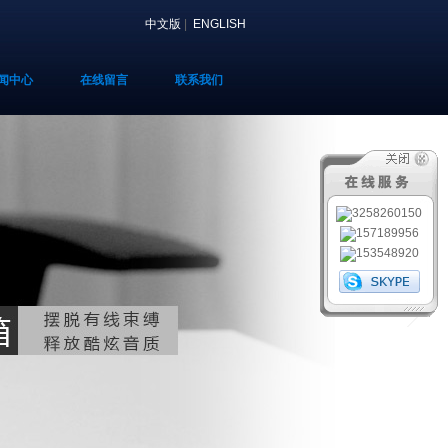
中文版
|
ENGLISH
闻中心
在线留言
联系我们